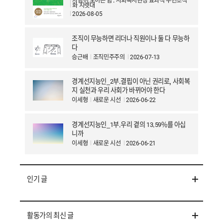
사람이 모이는 힘 : 사회복지현장 효과적 주민조직
화 지렛대
2026-08-05
조직이 무능하면 리더나 직원이나 둘 다 무능하
다
승근배
조직민주주의
2026-07-13
경계선지능인_2부.결핍이 아닌 권리로, 사회복
지 실천과 우리 사회가 바뀌어야 한다
이세형
새로운 시선
2026-06-22
경계선지능인_1부.우리 곁의 13.59%를 아십
니까
이세형
새로운 시선
2026-06-21
인기 글
활동가의 최신 글