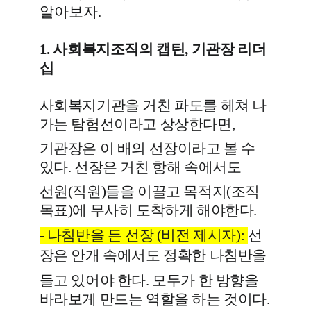
알아보자.
1.
사회복지조직의 캡틴, 기관장 리더
십
사회복지기관을 거친 파도를 헤쳐 나
가는
탐험선
이라고 상상한다면,
기관장은
이
배
의
선
장이라고 볼 수
있다
.
선장은 거친 항
해 속에서도
선원(직원)들을 이끌고 목적지(조직
목표)에 무사히 도착하게 해야한다.
-
나침반을 든 선장 (비전 제시자)
:
선
장은 안개 속에서도 정확한
나침반
을
들고 있어야 한다. 모두가 한 방향을
바라보게 만드는 역할을 하는 것이다.