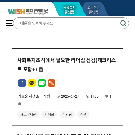
공유복지
교육참여
플랫폼
플랫폼
사회복지조직에서 필요한 리더십 점검(체크리스
트 포함+)
새로운 시선 By 이세형
2025-07-27
1185
1
0
새로운시선
리더십
기관장
직원