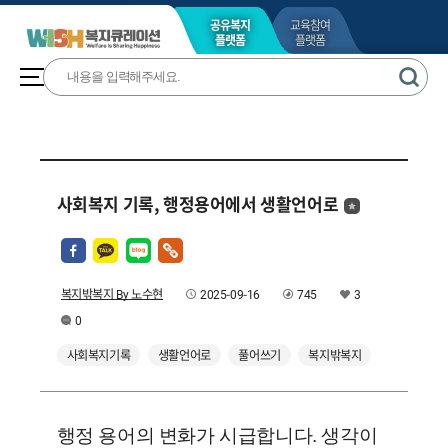
공유복지
교육참여
플랫폼
플랫폼
사회복지 기록, 행정용어에서 생활언어로
복지밖복지 By 노수현
2025-09-16
745
3
0
사회복지기록
생활언어로
풀어쓰기
복지밖복지
행정 용어의 변화가 시급합니다. 생각이