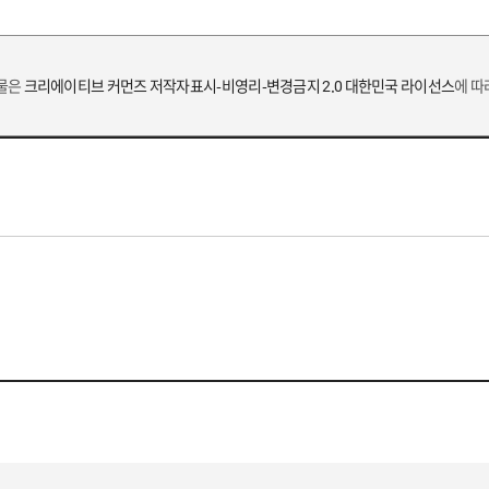
작물은
크리에이티브 커먼즈 저작자표시-비영리-변경금지 2.0 대한민국 라이선스
에 따