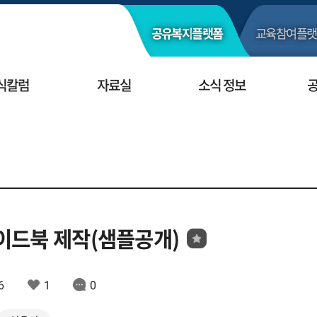
공유복지
플랫폼
교육참여
플랫
식칼럼
자료실
소식 정보
이드북 제작(샘플공개)
6
1
0