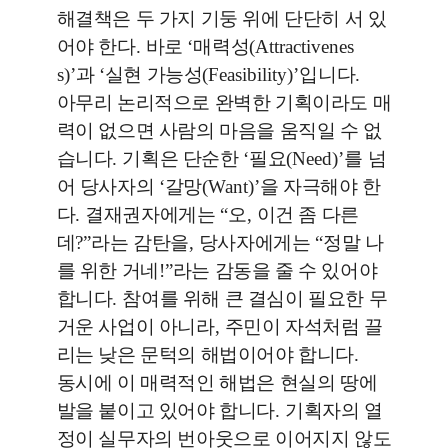
해결책은 두 가지 기둥 위에 단단히 서 있
어야 한다
.
바로
‘
매력성
(Attractivenes
s)’
과
‘
실현 가능성
(Feasibility)’
입니다
.
아무리 논리적으로 완벽한 기획이라도 매
력이 없으면 사람의 마음을 움직일 수 없
습니다
.
기획은 단순한
‘
필요
(Need)’
를 넘
어 당사자의
‘
갈망
(Want)’
을 자극해야 한
다
.
결재권자에게는
“
오
,
이건 좀 다른
데
?”
라는 감탄을
,
당사자에게는
“
정말 나
를 위한 거네
!”
라는 감동을 줄 수 있어야
합니다
.
참여를 위해 큰 결심이 필요한 무
거운 사업이 아니라
,
주민이 자석처럼 끌
리는 낮은 문턱의 해법이어야 합니다
.
동시에 이 매력적인 해법은 현실의 땅에
발을 붙이고 있어야 합니다
.
기획자의 열
정이 실무자의 번아웃으로 이어지지 않도