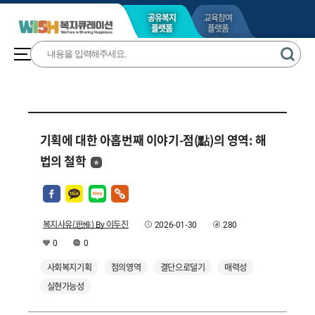
공유복지
교육참여
플랫폼
플랫폼
기획에 대한 아홉번째 이야기-점(點)의 영역: 해
법의 철학
복지사유(思惟) By 이두진
2026-01-30
280
0
0
사회복지기획
점의영역
결단으로덜기
매력성
실현가능성