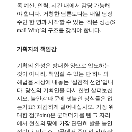
록 예산
,
인력
,
시간 내에서 감당 가능해
야 합니다
.
거창한 담론보다는 내일 당장
주민 한 명과 시작할 수 있는
‘
작은 성공
(S
mall Win)’
의 구조를 갖춰야 합니다
.
기획자의 책임감
기획의 완성은 방대한 양으로 압도하는
것이 아니라
,
책임질 수 있는 단 하나의
해법을 세상에 내놓는
‘
실천적 선언
’
입니
다
.
당신의 기획안을 다시 한번 살펴보십
시오
.
불안감 때문에 덧붙인 장식들은 없
는가요
?
과감하게 덜어내십시오
.
가장 위
대한 점
(Point)
은 군더더기를 뺀 그 자리
에서 현실의 땅에 가장 단단히 발을 붙인
점이다
.
비로소 그곳에서 주민의 진짜 삶