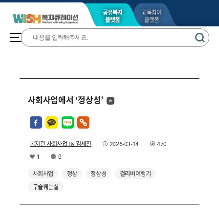
공유복지
교육참여
플랫폼
플랫폼
사회사업에서 ‘정상성’
복지관 사회사업 By 김세진
2026-03-14
470
1
0
사회사업
정상
정상성
걸리버여행기
구슬꿰는실