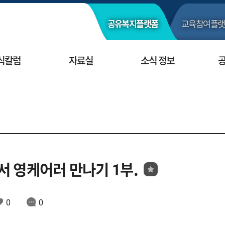
공유복지
플랫폼
교육참여
플랫
식칼럼
자료실
소식 정보
서 영케어러 만나기 1부.
0
0