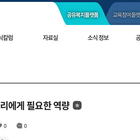
공유복지
플랫폼
교육참여
플랫
식칼럼
자료실
소식 정보
리에게 필요한 역량
0
0