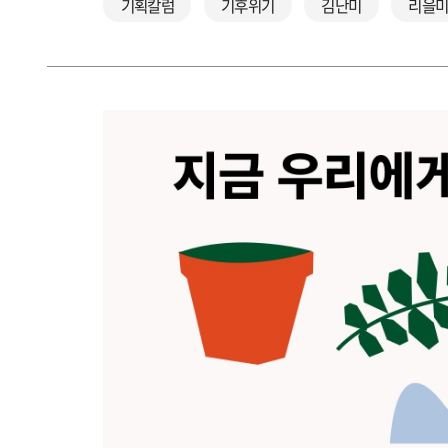
기획칼럼
기후위기
김난미
리을