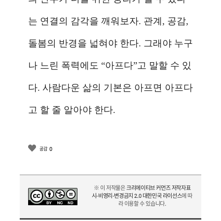
는 연결의 감각을 깨워보자
.
관계
,
공감
,
돌봄의 반경을 넓혀야 한다
.
그래야 누구
나 느린 폭력에도
“
아프다
”
고 말할 수 있
다
.
사람다운 삶의 기본은 아프면 아프다
고 할 줄 알아야 한다
.
0
공감
※ 이 저작물은
크리에이티브 커먼즈 저작자표
시-비영리-변경금지 2.0 대한민국 라이선스
에 따
라 이용할 수 있습니다.