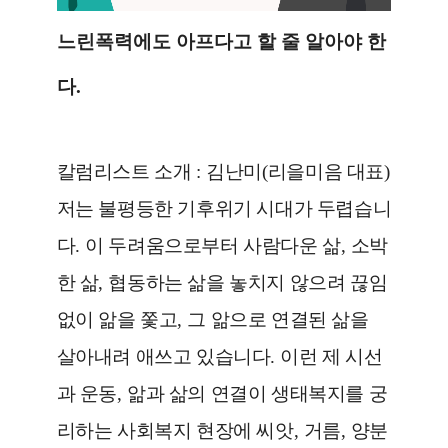
느린폭력에도 아프다고 할 줄 알아야 한
다
.
칼럼리스트 소개
:
김난미
(
리을미음 대표
)
저는 불평등한 기후위기 시대가 두렵습니
다
.
이 두려움으로부터 사람다운 삶
,
소박
한 삶
,
협동하는 삶을 놓치지 않으려 끊임
없이 앎을 쫓고
,
그 앎으로 연결된 삶을
살아내려 애쓰고 있습니다
.
이런 제 시선
과 운동
,
앎과 삶의 연결이 생태복지를 궁
리하는 사회복지 현장에 씨앗
,
거름
,
양분