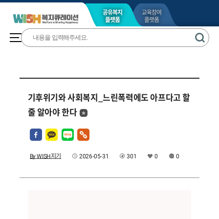
공유복지
교육참여
플랫폼
플랫폼
기후위기와 사회복지_느린폭력에도 아프다고 할
줄 알아야 한다
By WISH지기
2026-05-31
301
0
0