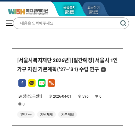
공유복지
교육참여
플랫폼
플랫폼
[서울시복지재단 2026년] [발간예정] 서울시 1인
가구 지원 기본계획('27~'31) 수립 연구
By 정책연구센터
2026-04-01
596
0
0
1인가구
지원체계
기본계획