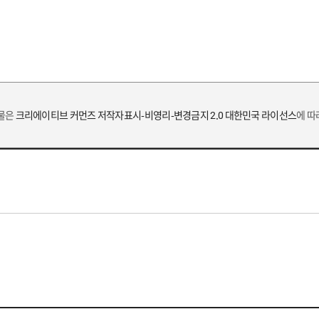
작물은
크리에이티브 커먼즈 저작자표시-비영리-변경금지 2.0 대한민국 라이선스
에 따