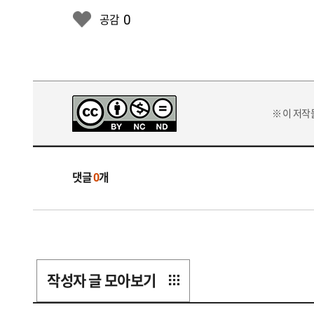
0
공감
※ 이 저
댓글
0
개
작성자 글 모아보기