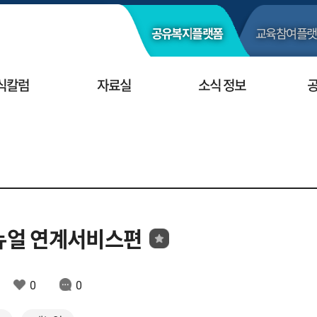
공유복지
플랫폼
교육참여
플랫
식칼럼
자료실
소식 정보
뉴얼 연계서비스편
0
0