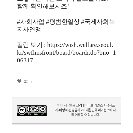
함께 확인해보시죠
!
#
사회사업
#
평범한일상
#
국제사회복
지사연맹
칼럼 보기
:
https://wish.welfare.seoul.
kr/swflmsfront/board/boardr.do?bno=1
06317
0
공감
※ 이 저작물은
크리에이티브 커먼즈 저작자표
시-비영리-변경금지 2.0 대한민국 라이선스
에 따
라 이용할 수 있습니다.