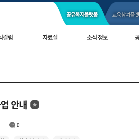
교육참여
플랫
공유복지
플랫폼
식칼럼
자료실
소식 정보
사업 안내
0