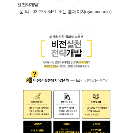
천 전략개발
’
-
문 의
: 02-755-6451
또는 홈페이지
(gamma.or.kr)