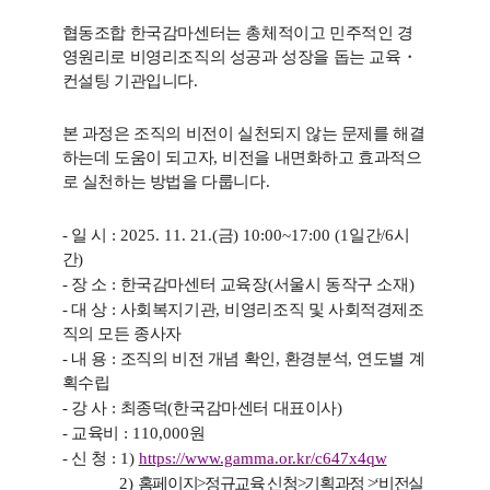
협동조합 한국감마센터는 총체적이고 민주적인 경
영원리로 비영리조직의 성공과 성장을 돕는 교육
・
컨설팅 기관입니다
.
본 과정은 조직의 비전이 실천되지 않는 문제를 해결
하는데 도움이 되고자
,
비전을 내면화하고 효과적으
로 실천하는 방법을 다룹니다
.
-
일 시
: 2025. 11. 21.(
금
) 10:00~17:00 (1
일간
/6
시
간
)
-
장 소
:
한국감마센터 교육장
(
서울시 동작구 소재
)
-
대 상
:
사회복지기관
,
비영리조직 및 사회적경제조
직의 모든 종사자
-
내 용
:
조직의 비전 개념 확인
,
환경분석
,
연도별 계
획수립
-
강 사
:
최종덕
(
한국감마센터 대표이사
)
-
교육비
: 110,000
원
-
신 청
: 1)
https://www.gamma.or.kr/c647x4qw
2)
홈페이지
>
정규교육 신청
>
기획과정
>‘
비전실