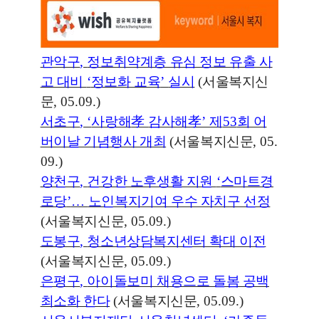
관악구
,
정보취약계층 유심 정보 유출 사
고 대비
‘
정보화 교육
’
실시
(
서울복지신
문
, 05.09.)
서초구
, ‘
사랑해
孝
감사해
孝
’
제
53
회 어
버이날 기념행사 개최
(
서울복지신문
, 05.
09.)
양천구
,
건강한 노후생활 지원
‘
스마트경
로당
’
…
노인복지기여 우수 자치구 선정
(
서울복지신문
, 05.09.)
도봉구
,
청소년상담복지센터 확대 이전
(
서울복지신문
, 05.09.)
은평구
,
아이돌보미 채용으로 돌봄 공백
최소화 한다
(
서울복지신문
, 05.09.)