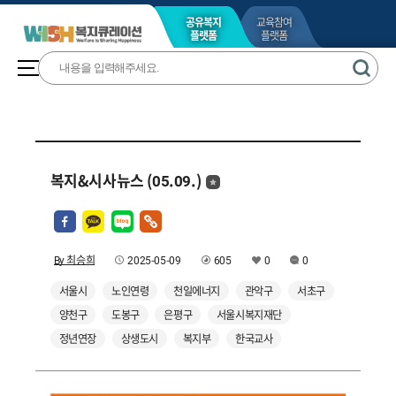
공유복지
교육참여
플랫폼
플랫폼
복지&시사뉴스 (05.09.)
By 최승희
2025-05-09
605
0
0
서울시
노인연령
천일에너지
관악구
서초구
양천구
도봉구
은평구
서울시복지재단
정년연장
상생도시
복지부
한국교사