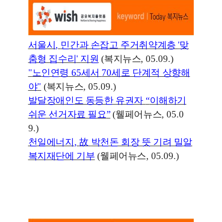
서울시
,
민간과 손잡고 주거취약계층
'
맞
춤형 집수리
'
지원
(
복지뉴스
, 05.09.)
"
노인연령
65
세서
70
세로 단계적 상향해
야
"
(
복지뉴스
, 05.09.)
발달장애인도 동등한 유권자
“
이해하기
쉬운 선거자료 필요
”
(
웰페어뉴스
, 05.0
9.)
천일에너지
,
故
박천돈 회장 뜻 기려 밀알
복지재단에 기부
(
웰페어뉴스
, 05.09.)