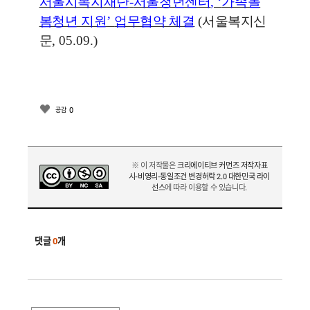
서울시복지재단
-
서울청년센터
, ‘
가족돌
봄청년 지원
’
업무협약 체결
(
서울복지신
문
, 05.09.)
0
공감
※ 이 저작물은
크리에이티브 커먼즈 저작자표
시-비영리-동일조건 변경허락 2.0 대한민국 라이
선스
에 따라 이용할 수 있습니다.
댓글
0
개