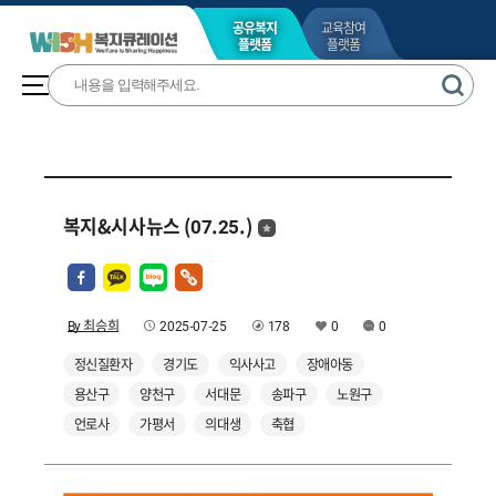
공유복지
교육참여
플랫폼
플랫폼
복지&시사뉴스 (07.25.)
By 최승희
2025-07-25
178
0
0
정신질환자
경기도
익사사고
장애아동
용산구
양천구
서대문
송파구
노원구
언로사
가평서
의대생
축협