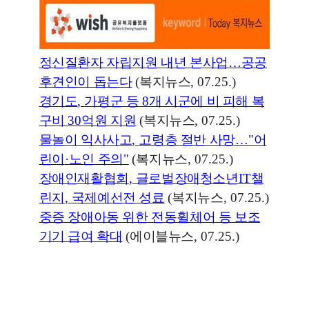
정신질환자 자립지원 내년 본사업
…
공공
후견인이 돕는다
(
복지뉴스
, 07.25.)
경기도
,
가평군 등
8
개 시군에 비 피해 복
구비
30
억원 지원
(
복지뉴스
, 07.25.)
물놀이 익사사고
,
고령층 절반 사망
…
"
어
린이
·
노인 주의
"
(
복지뉴스
, 07.25.)
장애인재활협회
,
글로벌장애청소년
IT
챌
린지
,
국제예선전 성료
(
복지뉴스
, 07.25.)
중증 장애아동 위한 전동휠체어 등 보조
기기 급여 확대
(
에이블뉴스
, 07.25.)