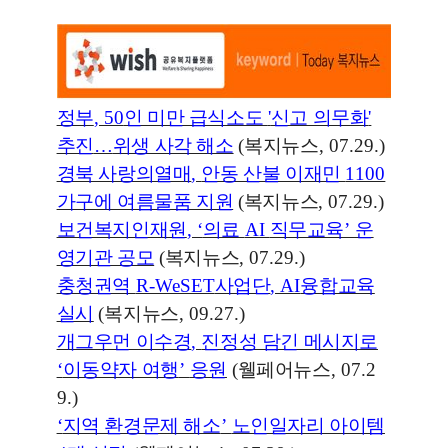
정부
, 50
인 미만 급식소도
'
신고 의무화
'
추진
…
위생 사각 해소
(
복지뉴스
, 07.29.)
경북 사랑의열매
,
안동 산불 이재민
1100
가구에 여름물품 지원
(
복지뉴스
, 07.29.)
보건복지인재원
, ‘
의료
AI
직무교육
’
운
영기관 공모
(
복지뉴스
, 07.29.)
충청권역
R-WeSET
사업단
, AI
융합교육
실시
(
복지뉴스
, 09.27.)
개그우먼 이수경
,
진정성 담긴 메시지로
‘
이동약자 여행
’
응원
(
웰페어뉴스
, 07.2
9.)
‘
지역 환경문제 해소
’
노인일자리 아이템