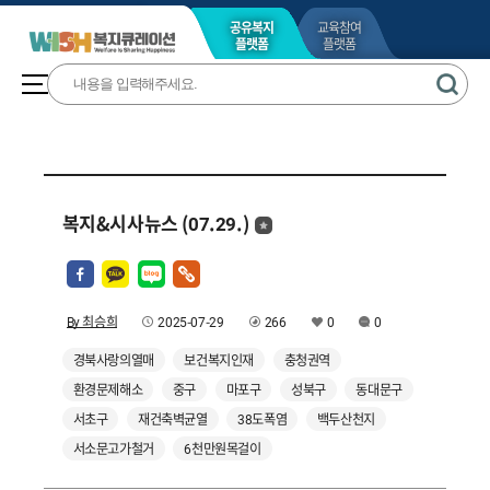
공유복지
교육참여
플랫폼
플랫폼
복지&시사뉴스 (07.29.)
By 최승희
2025-07-29
266
0
0
경북사랑의열매
보건복지인재
충청권역
환경문제해소
중구
마포구
성북구
동대문구
서초구
재건축벽균열
38도폭염
백두산천지
서소문고가철거
6천만원목걸이