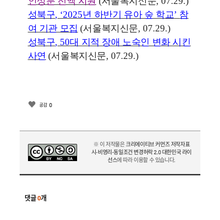
인상분 전액 지원
(
서울복지신문
, 07.29.)
성북구
, ‘2025
년 하반기 유아 숲 학교
’
참
여 기관 모집
(
서울복지신문
, 07.29.)
성북구
, 50
대 지적 장애 노숙인 변화 시킨
사연
(
서울복지신문
, 07.29.)
0
공감
※ 이 저작물은
크리에이티브 커먼즈 저작자표
시-비영리-동일조건 변경허락 2.0 대한민국 라이
선스
에 따라 이용할 수 있습니다.
댓글
0
개