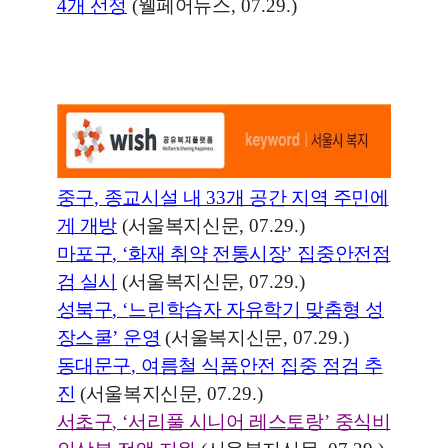
4
개 선정
(
웰페어뉴스
, 07.29.)
중구
,
종교시설 내
33
개 공간 지역 주민에
게 개방
(
서울복지신문
, 07.29.)
마포구
, ‘
화재 취약 전통시장
’
집중안전점
검 실시
(
서울복지신문
, 07.29.)
성북구
, ‘
느린학습자 자유학기 맞춤형 성
장스쿨
’
운영
(
서울복지신문
, 07.29.)
동대문구
,
여름철 식품안전 집중 점검 추
진
(
서울복지신문
, 07.29.)
서초구
, ‘
서리풀 시니어 레스토랑
’
중식비