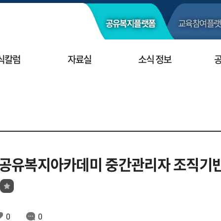
공유복지
플랫폼
교육참여
플랫
식칼럼
자료실
소식 정보
폼 공유복지아카데미 중간관리자 조직기반
0
0