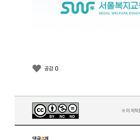
2
0
2
5
0
공감
공
유
복
지
플
랫
※ 이 저
폼
공
유
복
댓글
0
개