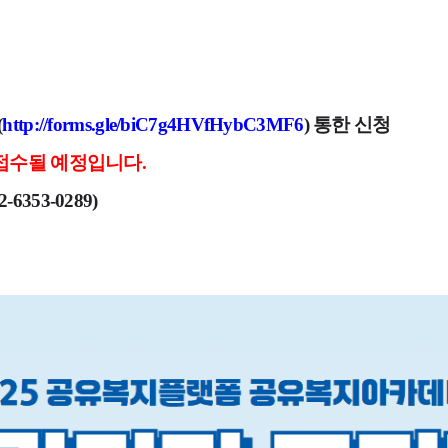
(
http://forms.gle/biC7g4HVfHybC3MF6
) 통한 신
청
접수될 예정입니다.
353-0289)