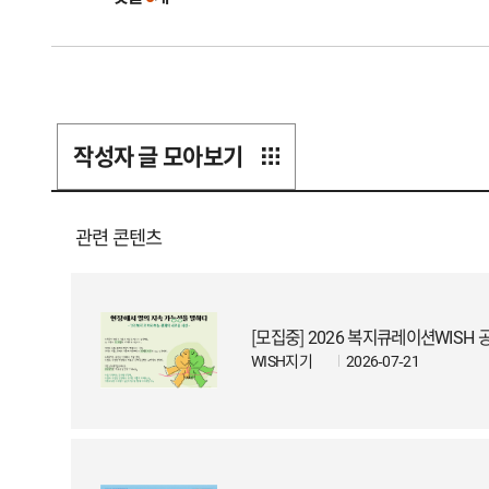
지
아
카
데
미
중
작성자 글 모아보기
간
관
리
관련 콘텐츠
자
조
직
기
[모집중] 2026 복지큐레이션WISH
반
WISH지기
2026-07-21
슈
퍼
비
전
과