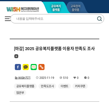
공유복지
교육참여
플랫폼
플랫폼
[마감] 2025 공유복지플랫폼 이용자 만족도 조사
By WISH지기
2025-11-19
510
0
0
공유복지플랫폼
만족도조사
이벤트
커피쿠폰
많관부