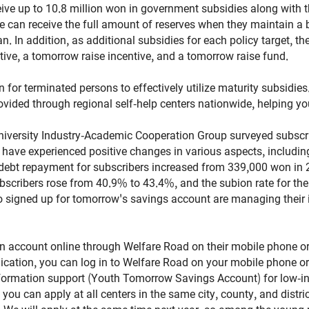
ceive up to 10.8 million won in government subsidies along with 
le can receive the full amount of reserves when they maintain a 
an. In addition, as additional subsidies for each policy target,
ntive, a tomorrow raise incentive, and a tomorrow raise fund.
 for terminated persons to effectively utilize maturity subsidi
rovided through regional self-help centers nationwide, helping 
niversity Industry-Academic Cooperation Group surveyed subscri
have experienced positive changes in various aspects, includin
y debt repayment for subscribers increased from 339,000 won in 
ubscribers rose from 40.9% to 43.4%, and the subion rate for th
ho signed up for tomorrow's savings account are managing their 
n account online through Welfare Road on their mobile phone or
lication, you can log in to Welfare Road on your mobile phone o
t formation support (Youth Tomorrow Savings Account) for low-i
ou can apply at all centers in the same city, county, and district