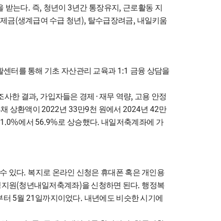
.
,
3
,
을 받는다
즉
청년이
년간 통장유지
근로활동 지
(
),
,
공제금
생계급여 수급 청년
탈수급장려금
내일키움
1:1
활센터를 통해 기초 자산관리 교육과
금융 상담을
,
·
,
조사한 결과
가입자들은 경제
재무 역량
고용 안정
2022
33
9
2024
42
부채 상환액이
년
만
천 원에서
년
만
51.0%
56.9%
.
에서
로 상승했다
내일저축계좌에 가
.
수 있다
복지로 온라인 신청은 휴대폰 혹은 개인용
(
)
.
성지원
청년내일저축계좌
을 신청하면 된다
행정복
5
21
.
부터
월
일까지이었다
내년에도 비슷한 시기에