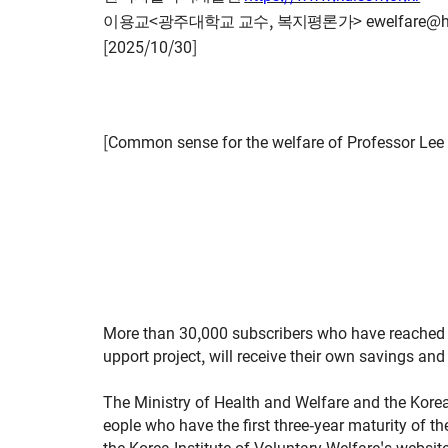
<
,
>
ewelfare@h
이용교
광주대학교 교수
복지평론가
[2025/10/30]
[Common sense for the welfare of Professor Lee
More than 30,000 subscribers who have reached 
upport project, will receive their own savings an
The Ministry of Health and Welfare and the Korea
eople who have the first three-year maturity of 
the Korea Institute of Voluntary Welfare's websi