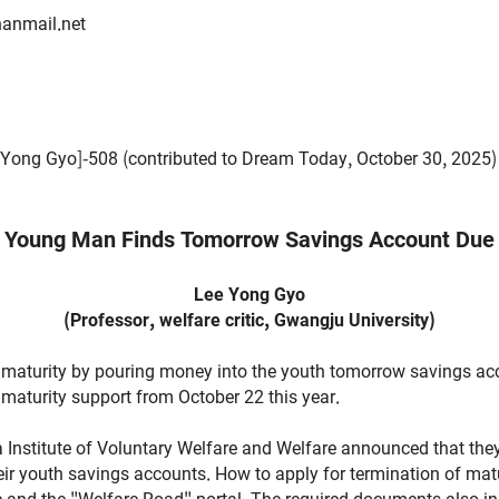
anmail.net
 Yong Gyo]-508 (contributed to Dream Today, October 30, 2025)
Young Man Finds Tomorrow Savings Account Due
Lee Yong Gyo
(Professor, welfare critic, Gwangju University)
maturity by pouring money into the youth tomorrow savings acc
d maturity support from October 22 this year.
 Institute of Voluntary Welfare and Welfare announced that they
their youth savings accounts. How to apply for termination of 
te and the "Welfare Road" portal. The required documents also 