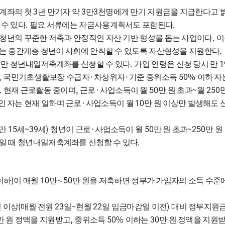
3
3
3
계좌의 첫
년 만기자 약
만
천명에게 만기 지원금을 지급한다고 
.
.
 수 있다
필요 서류에는 자금사용계획서도 포함된다
.
청년의 꾸준한 저축과 안정적인 자산 기반 형성을 돕는 사업이다
이
.
는 중간계층 청년이 사회에 안착할 수 있도록 자산형성을 지원한다
.
1
람만 청년내일저축계좌를 신청할 수 있다
가입 연령은 신청 당시 만
,
·
·
50%
국민기초생활보장 수급자
차상위자
기준 중위소득
이하 자
.
,
·
50
~
250
현재 근로활동 중이며
근로
사업소득이 월
만 원 초과
월
·
10
인 자는 현재 일하며 근로
사업소득이 월
만 원 이상만 발생해도 
15
~39
)
·
50
~250
 만
세
세
청년이 근로
사업소득이 월
만 원 초과
만 원
.
일 때 청년내일저축계좌를 신청할 수 있다
)
10
50
이하
이 매월
만
∼
만 원을 저축하면 정부가 가입자의 소득 수준에
(
23
~
22
)
원 이상
매월 전원
일
현월
일 입금마감일 이전
대비 정부지원금
,
50%
30
만 원 정액을 지원받고
중위소득
이하는
만 원 정액을 지원