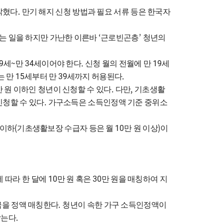
.
밝혔다
만기 해지 신청 방법과 필요 서류 등은 한국자
‘
’
는 일
을 하지만 가난한 이른바
근로빈곤층
청년의
9
~
34
.
19
세
만
세이어야 한다
신청 월의 전월에 만
세
15
39
.
는 만
세부터 만
세까지 허용된다
.
,
만 원 이하인 청년이 신청할 수 있다
다만
기초생활
.
신청할 수 있다
가구소득은 소득인정액 기준 중위소
(
10
)
 이하
기초생활보장 수급자 등은 월
만 원 이상
이
10
30
 따라 한 달에
만 원 혹은
만 원을 매칭하여 지
.
을 정액 매칭한다
청년이 속한 가구 소득인정액이
.
받는다