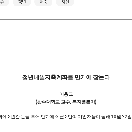
이슈
청년
저축
자산
청년내일저축계좌를 만기에 찾는다
이용교
(
,
)
광주대학교 교수
복지평론가
3
3
10
22
계좌에
년간 돈을 부어 만기에 이른
만여 가입자들이 올해
월
일