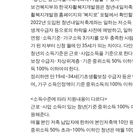
보건복지부와 한국자활복지개발원은 청년내일저축
‘
’
활복지개발원 홈페이지와
복지로
포털에서 확인할
2022
년 도입된 청년내일저축계좌는 일하는 저소득 
,
생계수급자 등으로의 하락을 사전에 예방하고
일하
·
·
3
연령
소득기준
가구소득
가지를 모두 충족한 사
35
.
가 된 자부터 신청 월에 만
세가 되는 자이다
다만
·
청년의 소득기준은 근로
사업소득을 기준으로 한다
·
·
50%
보장 수급자
차상위계층
기준 중위소득
이하
100%
.
득
이하여야 한다
19
~34
(
정리하면 만
세
세
기초생활보장 수급자 등은
,
100%
며
가구 소득인정액이 기준 중위소득의
이하
<
>
소득수준에 따라 지원내용이 다르다
·
(
100%
근로
사업 소득이 있는 청년
기준 중위소득
.
원해준다
10
매월 본인 저축 납입자에 한하여 본인저축액
만 
50%
~100%
10
중위소득
초과
이하인 청년은 매월