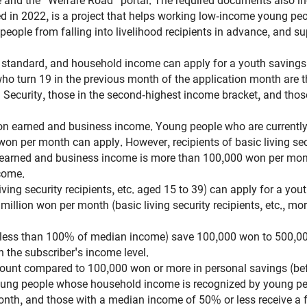
in 2022, is a project that helps working low-income young peop
 people from falling into livelihood recipients in advance, and 
e standard, and household income can apply for a youth saving
 who turn 19 in the previous month of the application month are 
od Security, those in the second-highest income bracket, and th
 on earned and business income. Young people who are current
on per month can apply. However, recipients of basic living sec
ir earned and business income is more than 100,000 won per m
come.
ving security recipients, etc. aged 15 to 39) can apply for a y
llion won per month (basic living security recipients, etc., m
 (less than 100% of median income) save 100,000 won to 500,0
the subscriber's income level.
unt compared to 100,000 won or more in personal savings (befo
Young people whose household income is recognized by young p
nth, and those with a median income of 50% or less receive a 