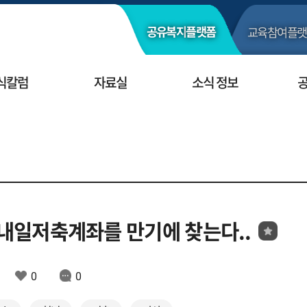
교육참여
플랫
공유복지
플랫폼
식칼럼
자료실
소식 정보
청년내일저축계좌를 만기에 찾는다..
0
0