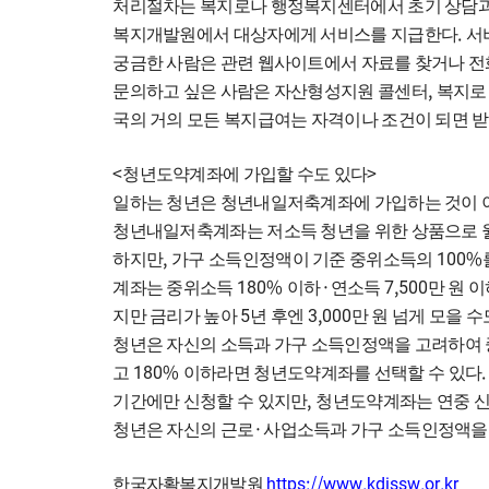
처리절차는 복지로나 행정복지센터에서 초기 상담과
.
복지개발원에서 대상자에게 서비스를 지급한다
서
궁금한 사람은 관련 웹사이트에서 자료를 찾거나 전
,
문의하고 싶은 사람은 자산형성지원 콜센터
복지로
국의 거의 모든 복지급여는 자격이나 조건이 되면 받
<
>
청년도약계좌에 가입할 수도 있다
일하는 청년은 청년내일저축계좌에 가입하는 것이
청년내일저축계좌는 저소득 청년을 위한 상품으로 
,
100%
하지만
가구 소득인정액이 기준 중위소득의
180%
·
7,500
계좌는 중위소득
이하
연소득
만 원 
5
3,000
지만 금리가 높아
년 후엔
만 원 넘게 모을 수
청년은 자신의 소득과 가구 소득인정액을 고려하여
180%
고
이하라면 청년도약계좌를 선택할 수 있다
,
기간에만 신청할 수 있지만
청년도약계좌는 연중 신
·
청년은 자신의 근로
사업소득과 가구 소득인정액을
https://www.kdissw.or.kr
한국자활복지개발원