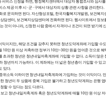
,
 서비스 신청을 하면
행정복지센터에서 대상자 통합조사와 심사를
·
·
.
비스 제공 이후 시
군
구에서 대상자의 상황 관련 사항을 관리한다
.
,
,
화로 문의하면 된다
자산형성포털
한국자활복지개발원
보건복지상
,
.
 상담센터
보건복지상담센터에 전화하면 된다
웹사이트에서 정보를
,
는 것이 아니라
신청한 사람 중에서 자격이나 조건이 되면 받기에 
,
 이익이지만
해당 조건을 갖추지 못하면 청년도약계좌에 가입할 수도
10
10
~30
월
만 원 이상 저축하면 정부가
만
만 원을 얹어준 것으로 혜
.
를 초과한 청년은 청년내일저축계좌에 가입할 수 없다
소득이 많은 
.
이하 청년까지 가능하다
이 계좌에는 더 넓은 청년층이 가입할 수 있고
.
도 있다
.
 중위소득 이하이면 청년내일저축계좌에 가입하는 것이 이익이다
.
한 청년이 두 상품에 중복 가입은 불가하고 청년도약계좌는 은행 앱
.
청할 수 있다는 점도 다르다
10
 보고 청년내일저축계좌 혹은 청년도약계좌에 매월
만 원 이상 