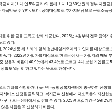
(
5%
)
1
80
적금 이자
최대 연
금리
와 함께 최대
천
만 원의 정부 지원금
.
,
 지급받을 수 있다
또한
정책대상별로 추가지원금으로 근로소득
. 2025
4
를 위한 금융 교육도 함께 제공한다
년
월부터 전국 광역자
.
돕고 있다
, 2024
년
년 등 세 차례에 걸쳐 청년내일저축계좌 가입자를 대상으로 
. 2022
나타났다
년 가입자를 대상으로 한 조사에서는 가입자의 매월 
40.9%
43.4%
, 4
 중 상용직 비율이
에서
로 오르고
대 보험 가입률도
.
 생활도 열심히 하고 있다는 뜻으로 해석된다
·
·
으로 계좌를 신청하거나 읍
면
동 행정복지센터에 방문하여 신청할 
,
복지서비스 신청을 클릭하고
복지급여 신청에서 저소득층의 자산형
·
. 2025
5
2
군
구내 모든 센터에서 접수할 수 있다
년 모집기간은
월
일
.
 않은 사람은 꼭 신청하기 바란다