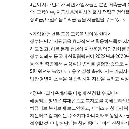
3
년이 지나 만기가 되면 가입자들은 본인 저축금과 
,
,
속
교육이수
자금사용계획서 제출시 적립금 전액을
,
.
장려금
내일키움수익금 등을 지급받을 수도 있다
<
>
가입한 청년은 금융 교육을 받아야 한다
정부는 만기 지원금을 효과적으로 활용하도록 해지자
,
하고 있고
이를 통해 청년의 자산운용 역량 강화를 
2022
2023
정부 의뢰로 동국대 산학협력단이
년과
등 여러 측면에서 긍정적인 변화를 경험한 것으로 
5
.
천 원으로 늘었다
고용 안정성 측면에서도 가입자
입한 청년이 소득을 잘 관리하여 자산을 늘리고 직장
<
>
청년내일저축계좌를 이렇게 신청할 수 있다
해당되는 청년은 휴대폰으로 복지로를 통해 온라인
,
컴퓨터로 복지로에 로그인하고
서비스 신청에서 
·
지센터로 갈 때에는 주소지가 아니더라도 동일 시
,
접수할 것이니
해당되는 청년 중에서 아직 신청하지