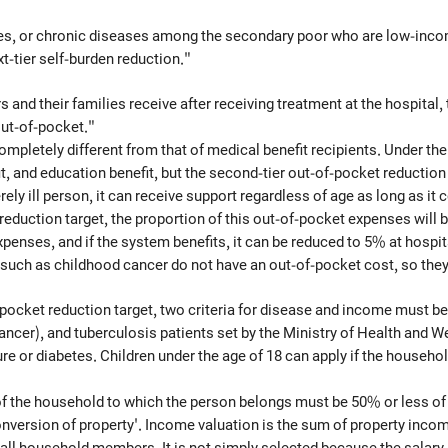
ses, or chronic diseases among the secondary poor who are low-incom
xt-tier self-burden reduction."
ers and their families receive after receiving treatment at the hospit
out-of-pocket."
mpletely different from that of medical benefit recipients. Under the
t, and education benefit, but the second-tier out-of-pocket reduction
erely ill person, it can receive support regardless of age as long as 
 reduction target, the proportion of this out-of-pocket expenses will 
xpenses, and if the system benefits, it can be reduced to 5% at hospi
s such as childhood cancer do not have an out-of-pocket cost, so they
-pocket reduction target, two criteria for disease and income must b
ancer), and tuberculosis patients set by the Ministry of Health and W
re or diabetes. Children under the age of 18 can apply if the househo
of the household to which the person belongs must be 50% or less o
nversion of property'. Income valuation is the sum of property inco
l household members. It is not simply selected because the salary 