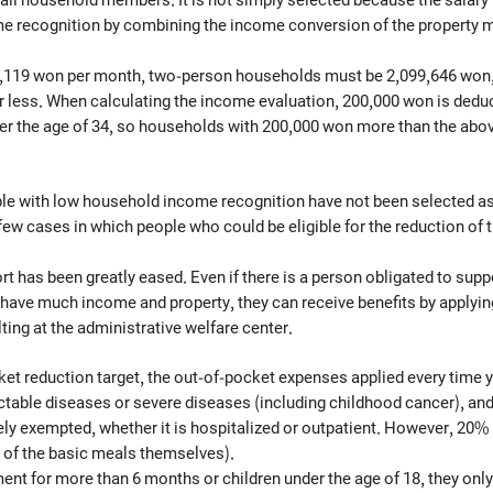
ome recognition by combining the income conversion of the property 
2,119 won per month, two-person households must be 2,099,646 won,
less. When calculating the income evaluation, 200,000 won is deduc
der the age of 34, so households with 200,000 won more than the ab
le with low household income recognition have not been selected as r
a few cases in which people who could be eligible for the reduction of 
t has been greatly eased. Even if there is a person obligated to suppor
ot have much income and property, they can receive benefits by applying
lting at the administrative welfare center.
ket reduction target, the out-of-pocket expenses applied every time y
ractable diseases or severe diseases (including childhood cancer), and 
ely exempted, whether it is hospitalized or outpatient. However, 20%
% of the basic meals themselves).
ment for more than 6 months or children under the age of 18, they only