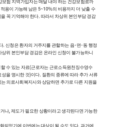
건강보험 지역가입자는 매달 내야 하는 건강보험료까
5~10%
 적용이 가능해 남은
의 비용까지 더 낮출 수
.
점을 꼭 기억해야 한다
따라서 차상위 본인부담 경감
.
다
신청은 환자의 거주지를 관할하는 읍
･
면
･
동 행정
차상위 본인부담 경감은 온라인 신청이 불가능하니
(
할 수 있는 자료
근로자는 근로소득원천징수영수
)
.
요성을 명시한 것
이다
질환의 종류에 따라 추가 서류
있는 의료사회복지사와 상담하면 추가로 다른 지원을
,
받거나
제도가 필요한 상황이라고 생각된다면 가능한
.
완화되었기에 이번에는 대상이 될 수도 있다
과거에