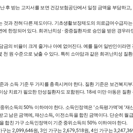
,
 난 후 받는 고지서를 보면 건강보험공단에서 일정 금액을 부담하고
.
 것과 전혀 다른 제도이다
기초생활보장제도의 의료급여수급자는
.
·
면에 한정되어 있다
희귀난치성
중증질환자로 승인을 받은 경우라
.
담금의 비율이 크게 줄거나 아예 없어진다
예를 들어 일반인이라면
.
몇 천 원 수준으로 낮출 수 있다
특히 소아암과 같은 희귀난치성 질환
.
준과 소득 기준 두 가지를 충족시켜야 한다
질환 기준은 보건복지부
. 18
이상 치료가 필요한 만성질환자도 포함된다
세 미만 아동은 질환
50%
.
‘
’
‘
준 중위소득의
이하여야 한다
소득인정액은
소득평가액
에
재
,
,
.
받고 남은 금액에
재산소득
이전소득을 합친 금액이다
단순히 월급
50%
.
을 합친 가구 소득인정액이 기준 중위소득의
이하여야 한다
2,099,646
, 3
2,679,518
, 4
3,247,36
 가구는
원
인 가구는
원
인 가구는