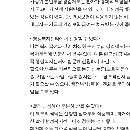
차상위 본인부담 경감제도는 환자가 경제적 부담을 
.
‘
’
지 국고에서 전액 지원받을 수 있다
이미
산정특례
.
,
있는 장점이 있다
단
건강보험이 적용되지 않는 비
대상자는 가급적 건강보험 급여로 치료받는 것이 좋
<
>
행정복지센터에서 신청할 수 있다
다른 복지급여와 같이 차상위 본인부담 경감제도는 
.
복지센터에 방문해서 할 수 있다
다른 현금성 급여
.
꼭 행정복지센터에 방문해 신청하기 바란다
(
필요한 서류는 기본적으로 본인 신분증
보호자 등이
,
,
증
사업자는 사업자등록증 사본
지로납부확인서 
,
가 필요할 수 있으니
행정복지센터에 전화로 문의하거
.
받을 수도 있다
<
>
빨리 신청해야 충분히 받을 수 있다
,
이 제도의 혜택은 신청한 날짜부터 적용되며
과거에
.
한 빨리 행정복지센터에 신청하는 것이 좋다
예전에 소득 기준을 살짝 넘어 탈락된 경험이 있더