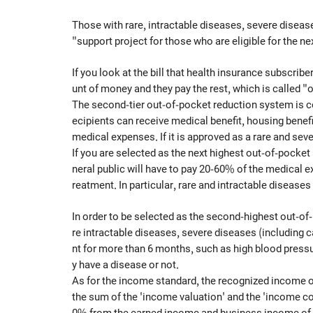
Those with rare, intractable diseases, severe disea
"support project for those who are eligible for the ne
If you look at the bill that health insurance subscrib
unt of money and they pay the rest, which is called "
The second-tier out-of-pocket reduction system is co
ecipients can receive medical benefit, housing benefi
medical expenses. If it is approved as a rare and sev
If you are selected as the next highest out-of-pocket
neral public will have to pay 20-60% of the medical e
reatment. In particular, rare and intractable disease
In order to be selected as the second-highest out-of
re intractable diseases, severe diseases (including c
nt for more than 6 months, such as high blood pressu
y have a disease or not.
As for the income standard, the recognized income 
the sum of the 'income valuation' and the 'income co
0% from the earned income and business income of al