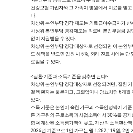
건강보험 가입자와 그 가족이 병원에서 치료를 받고
.
다
차상위 본인부담 경감 제도는 의료급여수급자가 받는
차상위 본인부담 경감제도는 의료비 본인부담금 감
.
없이 지원받을 수 있다
차상위 본인부담 경감 대상자로 선정되면 이 본인부
5%,
도 혜택을 받으면 입원 시
외래 진료 시에는 단 
.
료받을 수 있다
<
>
질환 기준과 소득기준을 갖추면 된다
,
차상위 본인부담 경감대상자로 선정되려면
질환 기
,
6
결핵 환자는 물론이고
고혈압이나 당뇨처럼
개월 
.
있다
소득 기준은 본인이 속한 가구의 소득인정액이 기
30%
든 가구원의 근로소득과 사업소득에서
를 공제
,
합쳐 계산된 소득평가액이 낮고
재산의 소득환산액
2026
1
1,282,119
, 2
년 기준으로
인 가구는 월
원
인