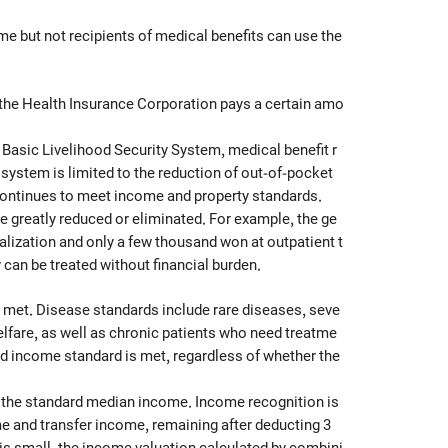
e but not recipients of medical benefits can use the
al, the Health Insurance Corporation pays a certain amo
 Basic Livelihood Security System, medical benefit r
 system is limited to the reduction of out-of-pocket
it continues to meet income and property standards.
be greatly reduced or eliminated. For example, the ge
talization and only a few thousand won at outpatient t
 can be treated without financial burden.
e met. Disease standards include rare diseases, seve
elfare, as well as chronic patients who need treatme
ld income standard is met, regardless of whether the
f the standard median income. Income recognition is
me and transfer income, remaining after deducting 3
is small, the income valuation calculated by combini