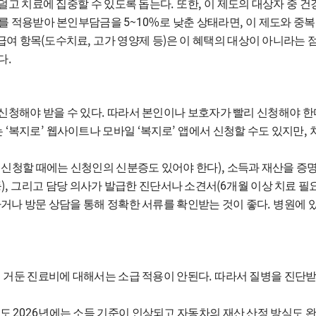
.
,
덜고 치료에 집중할 수 있도록 돕는다
또한
이 제도의 대상자 중 
5~10%
,
를 적용받아 본인부담금을
로 낮춘 상태라면
이 제도와 중복
(
,
)
급여 항목
도수치료
고가 영양제 등
은 이 혜택의 대상이 아니라는 
.
다
.
신청해야 받을 수 있다
따라서 본인이나 보호자가 빨리 신청해야 한
‘
’
‘
’
,
는
복지로
웹사이트나 모바일
복지로
앱에서 신청할 수도 있지만
),
 신청할 때에는 신청인의 신분증도 있어야 한다
소득과 재산을 증명
),
(6
등
그리고 담당 의사가 발급한 진단서나 소견서
개월 이상 치료 필
.
나 방문 상담을 통해 정확한 서류를 확인받는 것이 좋다
병원에 
.
 거둔 진료비에 대해서는 소급 적용이 안된다
따라서 질병을 진단
2026
라도
년에는 소득 기준이 인상되고 자동차의 재산 산정 방식도 