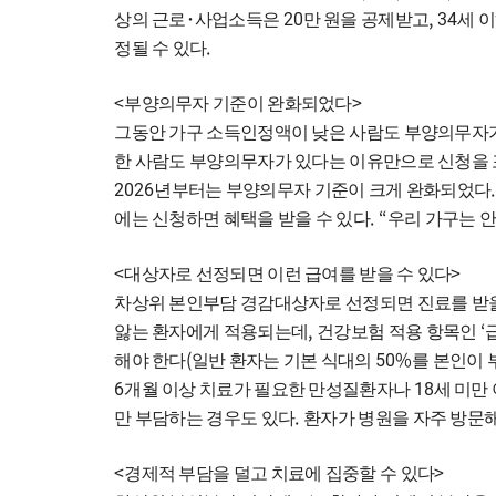
20
, 34
상의 근로
･
사업소득은
만 원을 공제받고
세 
.
정될 수 있다
<
>
부양의무자 기준이 완화되었다
그동안 가구 소득인정액이 낮은 사람도 부양의무자
한 사람도 부양의무자가 있다는 이유만으로 신청을 
2026
년부터는 부양의무자 기준이 크게 완화되었다
. “
에는 신청하면 혜택을 받을 수 있다
우리 가구는 안
<
>
대상자로 선정되면 이런 급여를 받을 수 있다
차상위 본인부담 경감대상자로 선정되면 진료를 받
,
‘
앓는 환자에게 적용되는데
건강보험 적용 항목인
(
50%
해야 한다
일반 환자는 기본 식대의
를 본인이
6
18
개월 이상 치료가 필요한 만성질환자나
세 미만
.
만 부담하는 경우도 있다
환자가 병원을 자주 방문해
<
>
경제적 부담을 덜고 치료에 집중할 수 있다