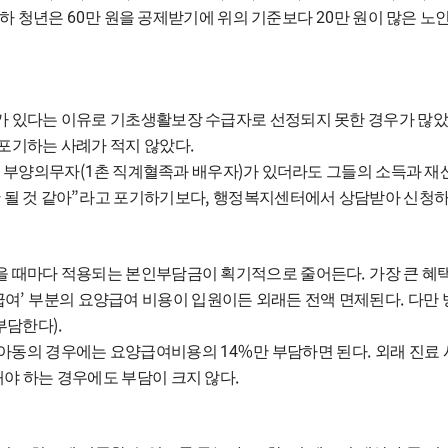
60
20
이하 청년은
만 원을 공제받기에 위의 기준보다
만 원이 많은 노
가 있다는 이유로 기초생활보장 수급자로 선정되지 못한 경우가 많
.
포기하는 사례가 적지 않았다
.
(1
)
부양의무자
촌 직계혈족과 배우자
가 있더라도 그들의 소득과 재
”
,
 될 것 같아
라고 포기하기보다
행정복지센터에서 상담받아 신청하
.
을 때마다 적용되는 본인부담금이 획기적으로 줄어든다
가장 큰 혜
’
.
급여
부분의 요양급여 비용이 입원이든 외래든 전액 면제된다
다만 
).
 부담한다
14%
.
 아동의 경우에는 요양급여비용의
만 부담하면 된다
외래 진료
.
야 하는 경우에도 부담이 크지 않다