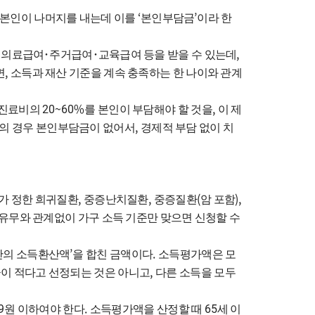
‘
’
본인이 나머지를 내는데 이를
본인부담금
이라 한
,
 의료급여
･
주거급여
･
교육급여 등을 받을 수 있는데
,
면
소득과 재산 기준을 계속 충족하는 한 나이와 관계
20~60%
,
 진료비의
를 본인이 부담해야 할 것을
이 제
,
의 경우 본인부담금이 없어서
경제적 부담 없이 치
,
,
(
),
가 정한 희귀질환
중증난치질환
중증질환
암 포함
 유무와 관계없이 가구 소득 기준만 맞으면 신청할 수
’
.
산의 소득환산액
을 합친 금액이다
소득평가액은 모
,
이 적다고 선정되는 것은 아니고
다른 소득을 모두
9
.
65
원 이하여야 한다
소득평가액을 산정할 때
세 이