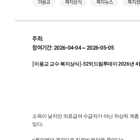
이용교
복지상식
복지뉴스
복지
주최:
참여기간: 2026-04-04 ~ 2026-05-05
[
]-529(
2026
4
이용교 교수 복지상식
드림투데이
년
소득이 낮지만 의료급여 수급자가 아닌 차상위 계층
.
있다
<
>
본인부담 경감으로 진료비 부담을 줄인다