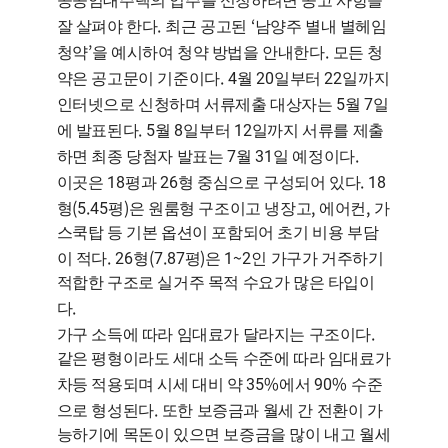
공공임대주택의 입주를 신청하려면 공고 사항을
.
‘
잘 살펴야 한다
최근 공고된
남양주 별내 별헤임
’
.
청약
을 예시하여 청약 방법을 안내한다
모든 청
. 4
20
22
약은 공고문이 기준이다
월
일부터
일까지
5
7
인터넷으로 신청하며 서류제출 대상자는
월
일
. 5
8
12
에 발표된다
월
일부터
일까지 서류를 제출
7
31
.
하면 최종 당첨자 발표는
월
일 예정이다
18
26
. 18
이곳은
평과
형 중심으로 구성되어 있다
(5.45
)
,
,
형
평
은 원룸형 구조이고 냉장고
에어컨
가
스쿡탑 등 기본 옵션이 포함되어 초기 비용 부담
. 26
(7.87
)
1~2
이 적다
형
평
은
인 가구가 거주하기
적합한 구조로 실거주 목적 수요가 많은 타입이
.
다
.
가구 소득에 따라 임대료가 달라지는 구조이다
같은 평형이라도 세대 소득 수준에 따라 임대료가
35%
90%
차등 적용되며 시세 대비 약
에서
수준
.
으로 형성된다
또한 보증금과 월세 간 전환이 가
능하기에 목돈이 있으면 보증금을 많이 내고 월세