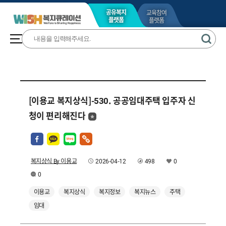
교육참여
공유복지
플랫폼
플랫폼
[이용교 복지상식]-530. 공공임대주택 입주자 신
청이 편리해진다
복지상식 By 이용교
2026-04-12
498
0
0
이용교
복지상식
복지정보
복지뉴스
주택
임대