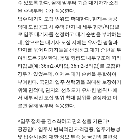
.
수 있도록 한다
올해 말부터 기존 대기자가 소진
.
된 주택부터 순차 적용한다
.
입주 대기자 모집 범위도 확대한다
현재는 공공
/
임대 모집공고 시 주택 단지 내 세부 형평
타입별
로 입주 대기자를 선정하고 대기 순번을 부여하는
,
데
앞으로는 대기자 모집 시에는 유사한 평형과
단지를 묶어 대기자들을 선정하고 대기 순번을 부
.
여하도록 개선한다
동일 형평도 내부구조에 따라
(
: 36m2-A
, 36m2-B
)
타입별
예
타입
타입
로 모집한
,
경우가 있었는데
이제는 대기 순번을 통합하여
.
부여한다
국민의 입주 선택권을 최대한 보장하기
,
위해 면적대
단지의 선호도가 유사한 범위 내에
서 세부적인 모집 범위 확대 범위를 결정하고 이
.
르면 올해 말부터 적용한다
<
>
입주 절차를 간소화하고 편의성을 키운다
,
공공임대 입주시 반복적인 자격검증
입주가능성
및 입주시점에 대한 정보 부족 등 국민의 불편성