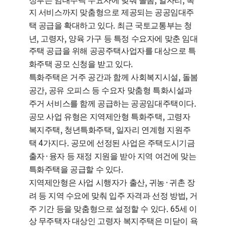
정부는 임대주택 수요자에 맞춰 돌봄
일자리
복
지 서비스까지 맞춤형으로 제공되는 공공임대주
.
택 공급을 확대하고 있다
최근 국토교통부는 청
,
,
년
고령자
양육 가구 등 특정 수요자에 맞춘 임대
주택 공급을 위해 공공주택사업자를 대상으로 특
.
화주택 공모 신청을 받고 있다
,
특화주택은 거주 공간과 함께 사회복지시설
돌봄
,
공간
공유 오피스 등 수요자 맞춤형 특화시설과
.
주거 서비스를 함께 공급하는 공공임대주택이다
,
공모 사업 유형은 지역제안형 특화주택
고령자
,
,
복지주택
청년특화주택
일자리 연계형 지원주
4
.
택
가지다
공모에 선정된 사업은 주택도시기금
·
출자
융자 등 재정 지원을 받아 지역 여건에 맞는
.
특화주택을 공급할 수 있다
,
·
지역제안형은 사업 시행자가 출산
귀농
귀촌 장
,
려 등 지역 수요에 맞춰 입주 자격과 선정 방법
거
. 65
주 기간 등을 맞춤형으로 설정할 수 있다
세 이
상 무주택자 대상인 고령자 복지주택은 미닫이 욕