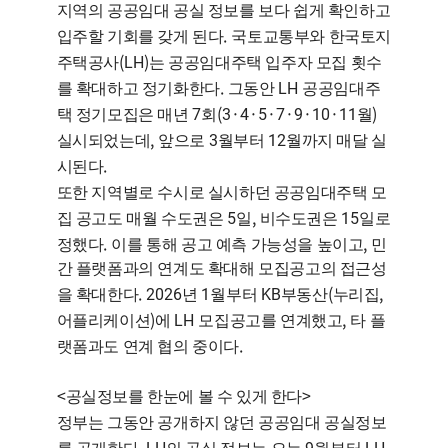
지역의 공공임대 공실 정보를 보다 쉽게 확인하고
.
입주할 기회를 갖게 된다
국토교통부와 한국토지
(LH)
주택공사
는 공공임대주택 입주자 모집 횟수
.
LH
를 확대하고 정기화한다
그동안
공공임대주
7
(3·4·5·7·9·10·11
)
택 정기모집은 매년
회
월
,
3
12
실시되었는데
앞으로
월부터
월까지 매달 실
.
시된다
또한 지역별로 수시로 실시하던 공공임대주택 모
5
,
15
집 공고도 매월 수도권은
일
비수도권은
일로
.
,
정했다
이를 통해 공고 예측 가능성을 높이고
민
간 플랫폼과의 연계도 확대해 모집공고의 접근성
. 2026
1
KB
(
,
을 확대한다
년
월부터
부동산
누리집
)
LH
,
어플리케이션
에
모집공고를 연계했고
타 플
.
랫폼과도 연계 협의 중이다
<
>
공실정보를 한눈에 볼 수 있게 한다
정부는 그동안 공개하지 않던 공공임대 공실정보
. LH
9
LH