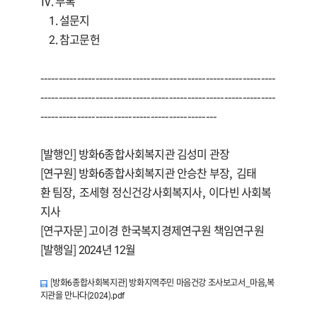
Ⅳ. 부록
1. 설문지
2. 참고문헌
----------------------------------------------------------------
----------------------------------------------------------------
------------------------------------------------
[발행인] 방화6종합사회복지관 김성미 관장
[
연
구
원
]
방
화
6
종
합
사
회
복
지
관
안
승
찬
부
장
, 김태
환 팀장, 조세형 정신건강사회복지사, 이다빈 사회복
지사
[연구자문]
고이경
한국복지경제연구원 책임연구원
[발행일]
2024년 12월
[방화6종합사회복지관] 방화지역주민 마음건강 조사보고서_마음,복
지관을 만나다(2024).pdf