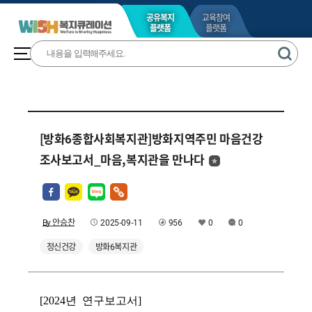
공유복지
교육참여
플랫폼
플랫폼
[방화6종합사회복지관]방화지역주민 마음건강
조사보고서_마음,복지관을 만나다
By 안승찬
2025-09-11
956
0
0
정신건강
방화6복지관
[2024년 연구보고서]