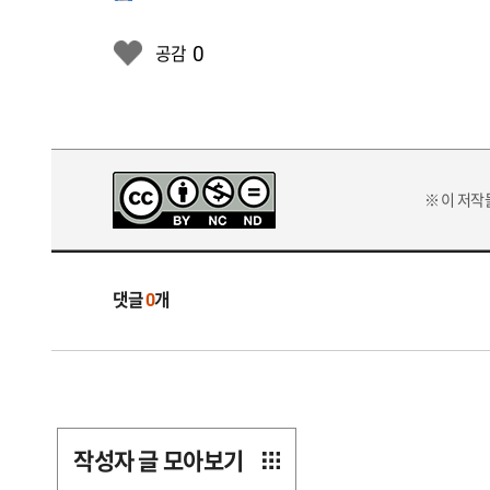
0
공감
※ 이 저
댓글
0
개
작성자 글 모아보기