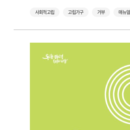
사회적고립
고립가구
거부
매뉴