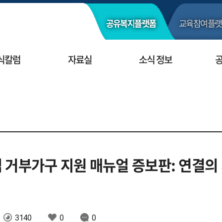
공유복지
플랫폼
교육참여
플랫
식칼럼
자료실
소식 정보
 거부가구 지원 매뉴얼 증보판: 연결의
3140
0
0