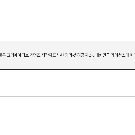
작물은
크리에이티브 커먼즈 저작자표시-비영리-변경금지 2.0 대한민국 라이선스
에 따