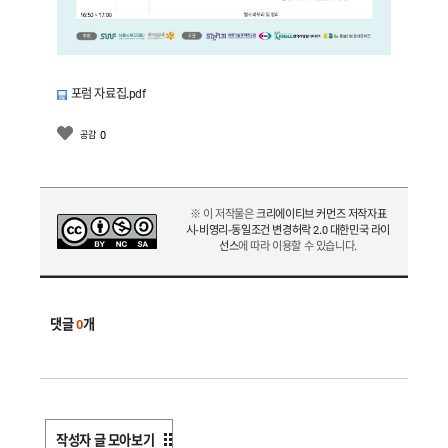
제
7
포럼 자료집.pdf
회
포
0
공감
용
적
도
시
혁
※ 이 저작물은
크리에이티브 커먼즈 저작자표
신
시-비영리-동일조건 변경허락 2.0 대한민국 라이
선스
에 따라 이용할 수 있습니다.
포
럼
A
I
시
댓글
0
개
대
의
통
합
돌
봄
작성자 글 모아보기
실