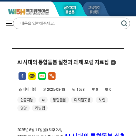
공유복지
교육참여
플랫폼
플랫폼
AI 시대의 통합돌봄 실천과 과제 포럼 자료집
By 데이터팀
2025-08-18
1598
0
0
인공지능
AI
통합돌봄
디지털포용
노인
영양
리빙랩
2025년 8월 11일(월) 오후 2시,
AI 시대
의 통합돌봄 실천과 