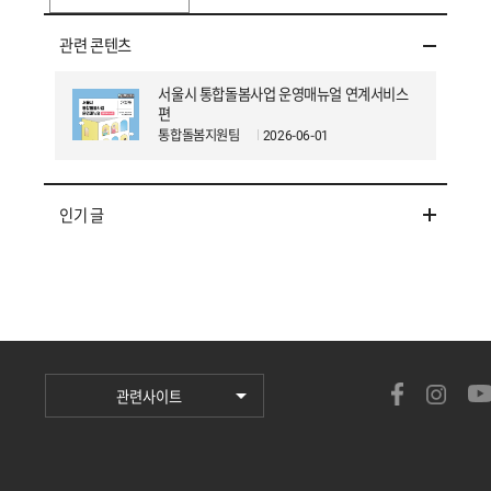
천
과
관련 콘텐츠
과
제
서울시 통합돌봄사업 운영매뉴얼 연계서비스
일
편
시
통합돌봄지원팀
2026-06-01
_
2
0
2
인기 글
5.
8.
1
1
(월)
1
4:
0
0
-
관련사이트
1
7:
0
0
장