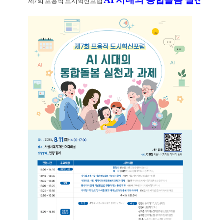
제7회 포용적 도시혁신포럼