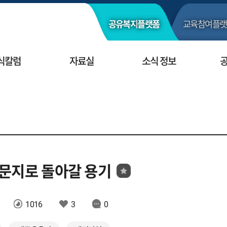
공유복지
플랫폼
교육참여
플랫
식칼럼
자료실
소식 정보
설문지로 돌아갈 용기
1016
3
0