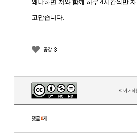
왜냐하면 저와 함께 하루 4시간씩만 
고맙습니다.
3
공감
※ 이 저
댓글
0
개