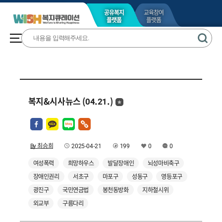
공유복지
교육참여
플랫폼
플랫폼
복지&시사뉴스 (04.21.)
By 최승희
2025-04-21
199
0
0
여성폭력
희망하우스
발달장애인
뇌성마비축구
장애인권리
서초구
마포구
성동구
영등포구
광진구
국민연금법
봉천동방화
지하철시위
외교부
구름다리