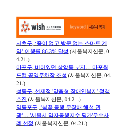
서초구
, ‘
종이 없고 방문 없는 스마트 계
약
’
이행률
86.3%
달성
(
서울복지신문
, 0
4.21.)
마포구
,
비어있던 상암동 부지
…
마포월
드컵 공영주차장 조성
(
서울복지신문
, 04.
21.)
성동구
,
선제적
'
맞춤형 장애인복지
'
정책
추진
(
서울복지신문
, 04.21.)
영등포구
, ‘
봄꽃 동행 무장애 해설 관
광
’
…
'
서울시 약자동행지수 평가
'
우수사
례 선정
(
서울복지신문
, 04.21.)