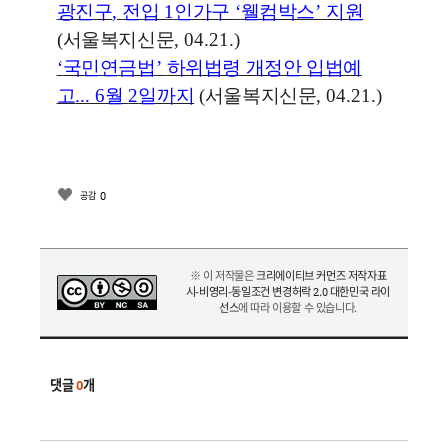
광진구
,
전입
1
인가구
‘
웰컴박스
’
지원
(
서울복지신문
, 04.21.)
‘
국민연금법
’
하위법령 개정안 입법예
고
... 6
월
2
일까지
(
서울복지신문
, 04.21.)
0
공감
※ 이 저작물은
크리에이티브 커먼즈 저작자표
시-비영리-동일조건 변경허락 2.0 대한민국 라이
선스
에 따라 이용할 수 있습니다.
댓글
0
개