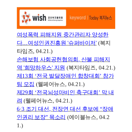
여성폭력 피해지원 중간관리자 양성한
다
…
여성인권진흥원
'
슈퍼바이저
'
(
복지
타임즈
, 04.21.)
손해보험 사회공헌협의회
,
산불 피해지
역
'
희망하우스
'
지원
(
복지타임즈
, 04.21.)
제
13
회
‘
전국 발달장애인 합창대회
’
참가
팀 모집
(
웰페어뉴스
, 04.21.)
제
29
회
‘
전국뇌성마비인 축구대회
’
막 내
려
(
웰페어뉴스
, 04.21.)
6·3
조기 대선
,
전장연 대선 후보에
“
장애
인권리 보장
”
목소리
(
에이블뉴스
, 04.2
1.)