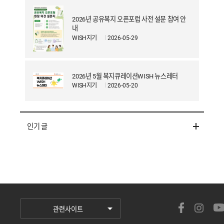
i
2026년 공유복지 오픈포럼 사전 설문 참여 안
n
내
WISH지기
2026-05-29
g
H
a
2026년 5월 복지큐레이션WISH 뉴스레터
p
WISH지기
2026-05-20
p
i
인기 글
n
e
s
s
슈
퍼
관련사이트
비