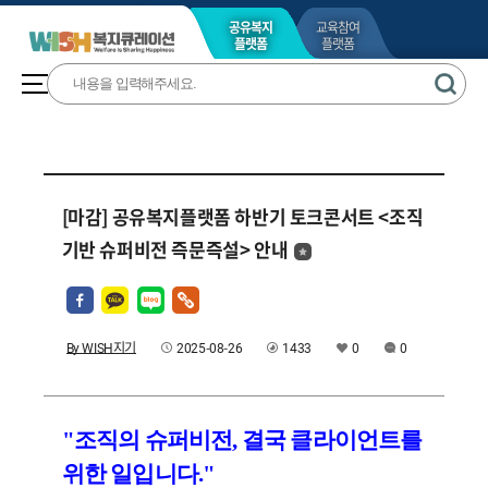
공유복지
교육참여
플랫폼
플랫폼
[마감] 공유복지플랫폼 하반기 토크콘서트 <조직
기반 슈퍼비전 즉문즉설> 안내
By WISH지기
2025-08-26
1433
0
0
"조직의 슈퍼비전, 결국 클라이언트를
위한 일입니다."