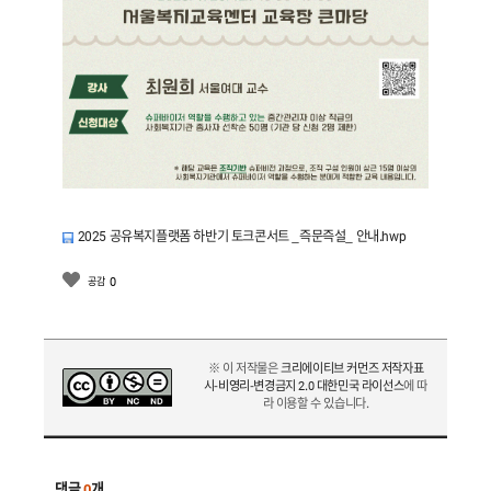
w
2025 공유복지플랫폼 하반기 토크콘서트 _즉문즉설_ 안내.hwp
i
s
0
공감
h
공
※ 이 저작물은
크리에이티브 커먼즈 저작자표
유
시-비영리-변경금지 2.0 대한민국 라이선스
에 따
라 이용할 수 있습니다.
복
지
플
댓글
0
개